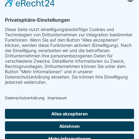
negativer Umwelteinflüsse wie Elektrosmog
und Feinstaub.
Wir finden wieder zu innerer
Balance, Ruhe,
Klarheit
und
Kraft.
MEMON KENNENLERNEN
MEMON GUIDE ANFORDERN
memon