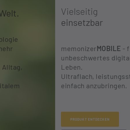
Vielseitig
einsetzbar
memonizer
MOBILE
- für ein
unbeschwertes digitales
Leben.
Ultraflach, leistungsstark und
einfach anzubringen.
PRODUKT ENTDECKEN