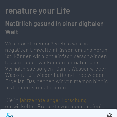
renature your Life
Natürlich gesund in einer digitalen
Welt
Was macht memon? Vieles, was an
negativen Umwelteinflüssen um uns herum
ist, können wir nicht einfach verschwinden
lassen – doch wir können für
natürliche
Verhältnisse
sorgen. Damit Wasser wieder
Wasser, Luft wieder Luft und Erde wieder
Erde ist. Das nennen wir von memon bionic
instruments renaturieren.
Die in
jahrzehntelanger Forschung
entwickelten Produkte von memon bionic
instruments widmen sich den Auswirkungen