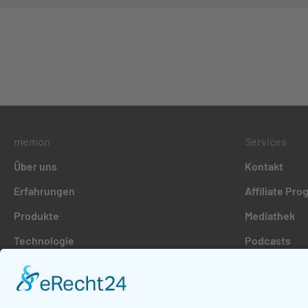
memon
Services
Über uns
Kontakt
Erfahrungen
Affiliate Pr
Produkte
Mediathek
Technologie
Podcasts
Produktinsta
Versand & Z