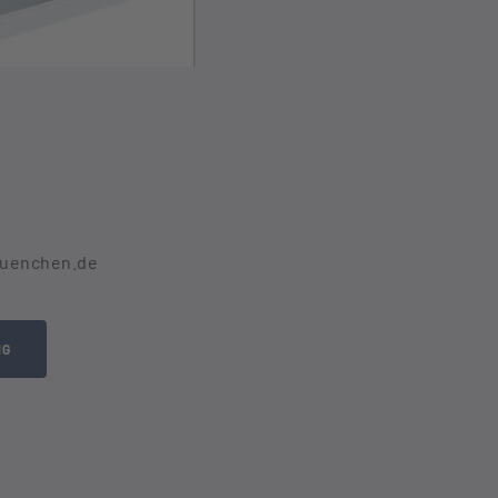
muenchen.de
NG