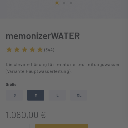
memonizerWATER
(344)
Durchschnittliche Bewertung von 5 von 5 Sternen
Die clevere Lösung für renaturiertes Leitungswasser
(Variante Hauptwasserleitung).
auswählen
Größe
S
M
L
XL
1.080,00 €