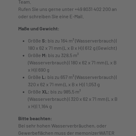
Team.
Rufen Sie uns gerne unter +49 8031 402 200 an
oder schreiben Sie eine E-Mail.
Maße und Gewicht:
Größe
S:
bis zu 164 m³ (Wasserverbrauch) |
180 x 62 x 71 mm (L x B x H) | 612 g (Gewicht)
Größe
M:
bis zu 328,5 m³
(Wasserverbrauch) | 180 x 62 x 71 mm (L x B
x H) | 690 g
Größe
L:
bis zu 657 m³ (Wasserverbrauch) |
320 x 62 x 71 mm (L x B x H) | 1.053 g
Größe
XL:
bis zu 985,5 m³
(Wasserverbrauch) | 320 x 62 x 71 mm (L x B
x H) | 1.164 g
Bitte beachten:
Bei sehr hohen Wasserverbräuchen, oder
Gewerbeflächen muss der memonizerWATER