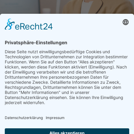
memon
Services
Partner