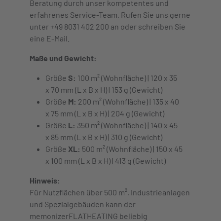
Beratung durch unser kompetentes und
erfahrenes Service-Team. Rufen Sie uns gerne
unter +49 8031 402 200 an oder schreiben Sie
eine E-Mail.
Maße und Gewicht:
Größe
S:
100 m² (Wohnfläche) | 120 x 35
x 70 mm (L x B x H) | 153 g (Gewicht)
Größe
M:
200 m² (Wohnfläche) | 135 x 40
x 75 mm (L x B x H) | 204 g (Gewicht)
Größe
L:
350 m² (Wohnfläche) | 140 x 45
x 85 mm (L x B x H) | 310 g (Gewicht)
Größe
XL:
500 m² (Wohnfläche) | 150 x 45
x 100 mm (L x B x H) | 413 g (Gewicht)
Hinweis:
Für Nutzflächen über 500 m², Industrieanlagen
und Spezialgebäuden kann der
memonizerFLATHEATING beliebig