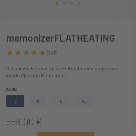
memonizerFLATHEATING
(343)
Durchschnittliche Bewertung von 5 von 5 Sternen
Die spezielle Lösung für Fußbodenheizungen und
wenig Platz am Montageort.
auswählen
Größe
S
M
L
XL
558,00 €