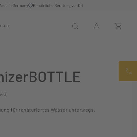
Made in Germany
Persönliche Beratung vor Ort
BLOG
izerBOTTLE
343)
ewertung von 5 von 5 Sternen
ösung für renaturiertes Wasser unterwegs.