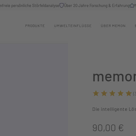
nfreie persönliche Störfeldanalyse
Über 20 Jahre Forschung & Erfahrung
PRODUKTE
UMWELTEINFLÜSSE
ÜBER MEMON
memon
(
Durchschnittliche B
Die intelligente L
90,00 €