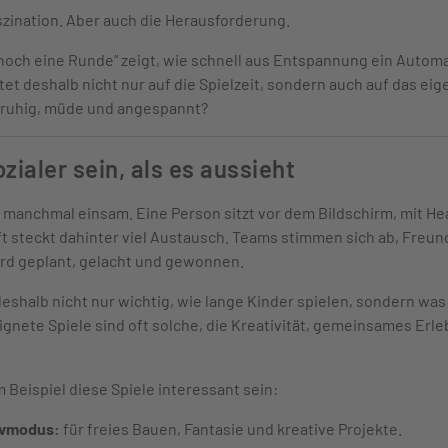
aszination. Aber auch die Herausforderung.
 noch eine Runde“ zeigt, wie schnell aus Entspannung ein Auto
tet deshalb nicht nur auf die Spielzeit, sondern auch auf das ei
unruhig, müde und angespannt?
ialer sein, als es aussieht
manchmal einsam. Eine Person sitzt vor dem Bildschirm, mit Hea
 steckt dahinter viel Austausch. Teams stimmen sich ab, Freu
rd geplant, gelacht und gewonnen.
deshalb nicht nur wichtig, wie lange Kinder spielen, sondern was 
ignete Spiele sind oft solche, die Kreativität, gemeinsames E
 Beispiel diese Spiele interessant sein:
ivmodus:
für freies Bauen, Fantasie und kreative Projekte.