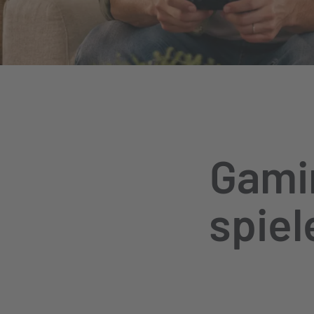
Gami
spiel