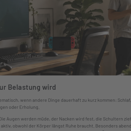
ur Belastung wird
ematisch, wenn andere Dinge dauerhaft zu kurz kommen: Schlaf
gen oder Erholung.
e. Die Augen werden müde, der Nacken wird fest, die Schultern zi
 aktiv, obwohl der Körper längst Ruhe braucht. Besonders aben