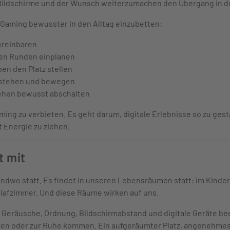
e Bildschirme und der Wunsch weiterzumachen den Übergang in d
 Gaming bewusster in den Alltag einzubetten:
vereinbaren
en Runden einplanen
en den Platz stellen
fstehen und bewegen
ehen bewusst abschalten
ming zu verbieten. Es geht darum, digitale Erlebnisse so zu gest
 Energie zu ziehen.
t mit
gendwo statt. Es findet in unseren Lebensräumen statt: im Kind
lafzimmer. Und diese Räume wirken auf uns.
on, Geräusche, Ordnung, Bildschirmabstand und digitale Geräte be
ren oder zur Ruhe kommen. Ein aufgeräumter Platz, angenehmes