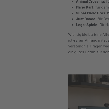
Animal Crossing:
fü
Mario Kart:
für geme
Super Mario Bros. 
Just Dance:
für Be
Lego-Spiele:
für H
Wichtig bleibt: Eine Al
ist es, am Anfang mitzu
Verständnis. Fragen wie 
ein gutes Gefühl für d