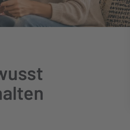
wusst
halten