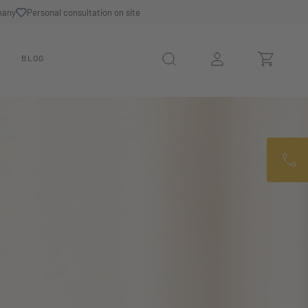
many
Personal consultation on site
N
BLOG