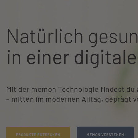
Vielseitig
einsetzbar
memonizer
MOBILE
- für ein unbeschwe
Ultraflach, leistungsstark und einfac
PRODUKT ENTDECKEN
TELEFONISCHE BERATUNG