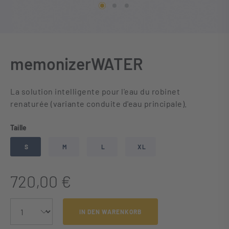
memonizerWATER
La solution intelligente pour l'eau du robinet
renaturée (variante conduite d'eau principale).
auswählen
Taille
S
M
L
XL
720,00 €
IN DEN WARENKORB