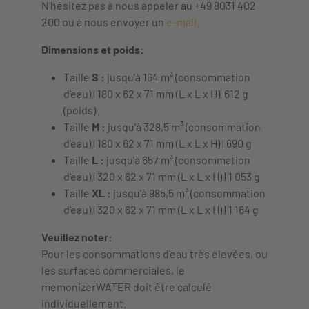
N'hésitez pas à nous appeler au +49 8031 402
200 ou à nous envoyer un
e-mail.
Dimensions et poids:
Taille
S :
jusqu'à 164 m³ (consommation
d'eau) | 180 x 62 x 71 mm (L x L x H)| 612 g
(poids)
Taille
M :
jusqu'à 328,5 m³ (consommation
d'eau) | 180 x 62 x 71 mm (L x L x H) | 690 g
Taille
L :
jusqu'à 657 m³ (consommation
d'eau) | 320 x 62 x 71 mm (L x L x H) | 1 053 g
Taille
XL :
jusqu'à 985,5 m³ (consommation
d'eau) | 320 x 62 x 71 mm (L x L x H) | 1 164 g
Veuillez noter:
Pour les consommations d'eau très élevées, ou
les surfaces commerciales, le
memonizerWATER doit être calculé
individuellement.