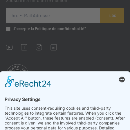
Souscrire à l´infolettre memon
LOS
J'accepte la
Politique de confidentialité*
Impressum
Conditions