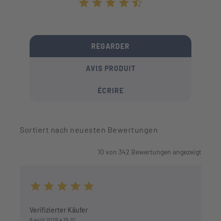
Durchschnittliche Bewertung von 4.7 von
REGARDER
AVIS PRODUIT
ÉCRIRE
Sortiert nach neuesten Bewertungen
10
von
342
Bewertungen angezeigt
Durchschnittliche Bewertung von 5 von 5 Sternen
Verifizierter Käufer
6 août 2026 à 19:10