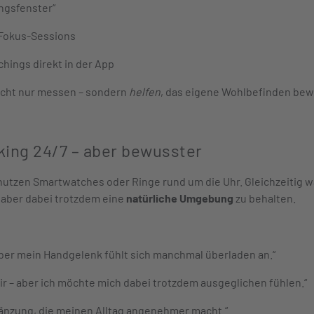
ungsfenster“
 Fokus-Sessions
hings direkt in der App
nicht nur messen – sondern
helfen
, das eigene Wohlbefinden be
king 24/7 – aber bewusster
tzen Smartwatches oder Ringe rund um die Uhr. Gleichzeitig 
 aber dabei trotzdem eine
natürliche Umgebung
zu behalten.
aber mein Handgelenk fühlt sich manchmal überladen an.“
ir – aber ich möchte mich dabei trotzdem ausgeglichen fühlen.“
gänzung, die meinen Alltag angenehmer macht.“