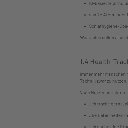
KI-basierte „Erhol
sanfte Atem- oder
Schlafhygiene-Coac
Wearables sollen also 
1.4 Health-Trac
Immer mehr Menschen nu
Technik zwar zu nutzen,
Viele Nutzer berichten:
„Ich tracke gerne, 
„Die Daten helfen m
„Ich suche eine Er