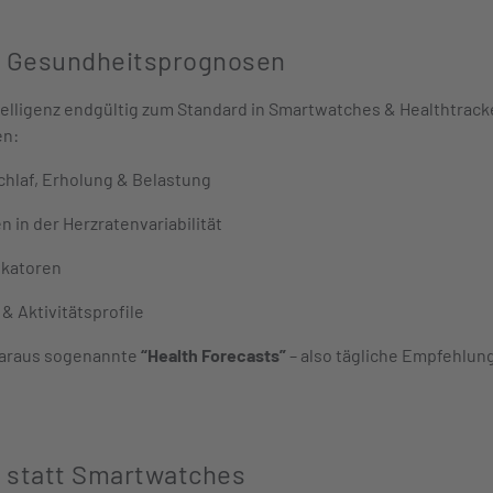
te Gesundheitsprognosen
telligenz endgültig zum Standard in Smartwatches & Healthtrack
en:
chlaf, Erholung & Belastung
 in der Herzratenvariabilität
ikatoren
 Aktivitätsprofile
daraus sogenannte
“Health Forecasts”
– also tägliche Empfehlun
s statt Smartwatches