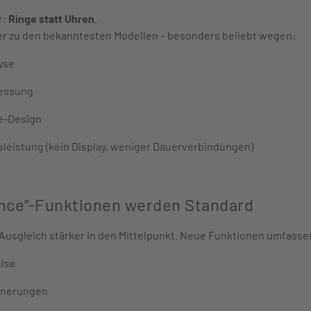
r:
Ringe statt Uhren
.
ier zu den bekanntesten Modellen – besonders beliebt wegen:
yse
essung
e-Design
sleistung (kein Display, weniger Dauerverbindungen)
lance"-Funktionen werden Standard
Ausgleich stärker in den Mittelpunkt. Neue Funktionen umfasse
lse
innerungen