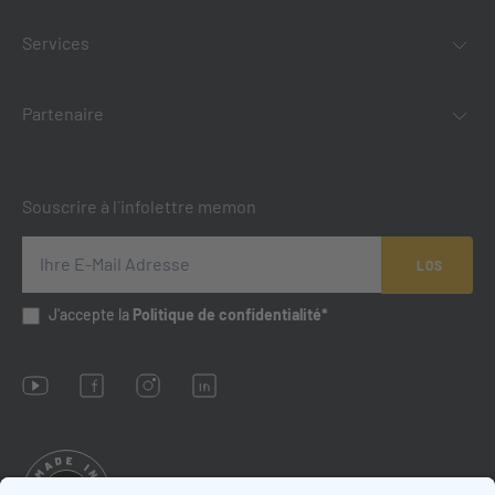
Services
Partenaire
Souscrire à l´infolettre memon
LOS
J'accepte la
Politique de confidentialité*