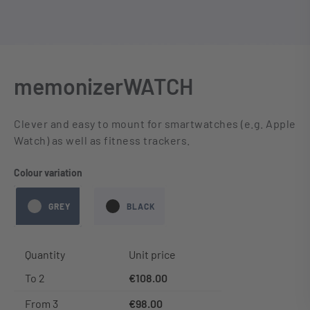
memonizerWATCH
Clever and easy to mount for smartwatches (e.g. Apple
Watch) as well as fitness trackers.
Select
Colour variation
GREY
BLACK
Quantity
Unit price
To
2
€108.00
From
3
€98.00