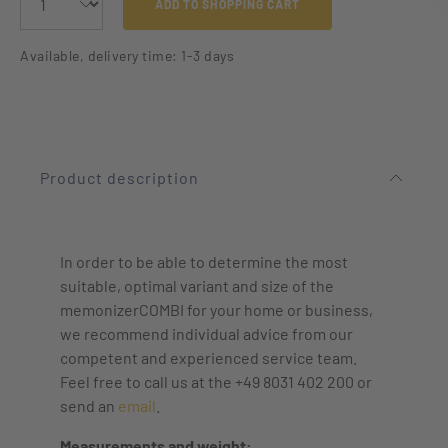
ADD TO SHOPPING CART
Available, delivery time: 1-3 days
Product description
In order to be able to determine the most
suitable, optimal variant and size of the
memonizerCOMBI for your home or business,
we recommend individual advice from our
competent and experienced service team.
Feel free to call us at the +49 8031 402 200 or
send an
email
.
Measurements and weight: