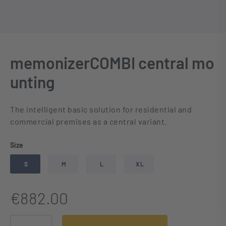
memonizerCOMBI central mo
unting
The intelligent basic solution for residential and
commercial premises as a central variant.
Select
Size
S
M
L
XL
€882.00