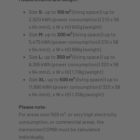
Size
S:
up to
100 m²
(living space) | up to
2,920 kWh (power consumption) | 210 x 58
x 64 mm (L x W x H) | 645g (weight)
Size
M:
up to
200 m²
(living space) | up to
5,475 kWh (power consumption) | 210 x 58
x 64 mm (L x W x H) | 668g (weight)
Size
L:
up to
350 m²
(living space) | up to
8,395 kWh (power consumption) | 320 x 58
x 64 mm (L x W x H) | 1,118g (weight)
Size
XL:
up to
500 m²
(living space) | up to
11,680 kWh (power consumption) | 320 x 58
x 64 mm (L x W x H) | 1,318g (weight)
Please note:
For areas over 500 m², or very high electricity
consumption, or commercial areas, the
memonizerCOMBI must be calculated
individually.