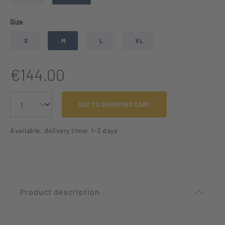
Select
Size
S
M
L
XL
€144.00
ADD TO SHOPPING CART
Available, delivery time: 1-3 days
Product description