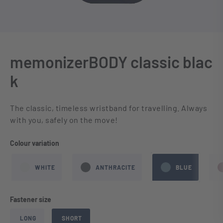
memonizerBODY classic blac
k
The classic, timeless wristband for travelling. Always
with you, safely on the move!
Select
Colour variation
WHITE
ANTHRACITE
BLUE
Select
Fastener size
LONG
SHORT