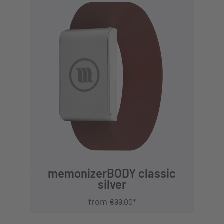
DETAILS
memonizerBODY classic
silver
from
€99.00*