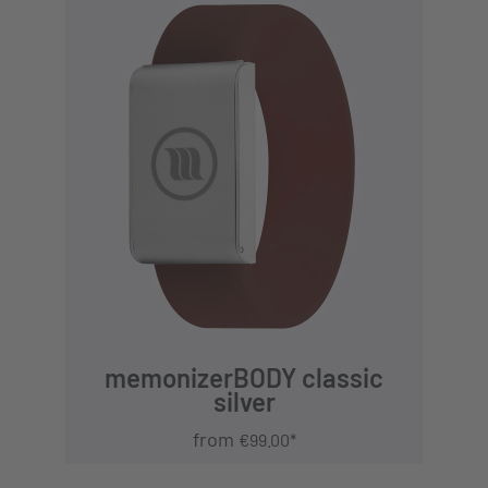
DETAILS
memonizerBODY classic
silver
from
€99.00*