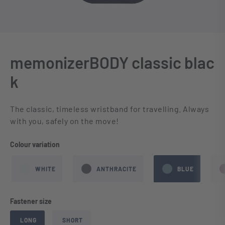
memonizerBODY classic blac
k
The classic, timeless wristband for travelling. Always
with you, safely on the move!
Select
Colour variation
WHITE
ANTHRACITE
BLUE
Select
Fastener size
LONG
SHORT