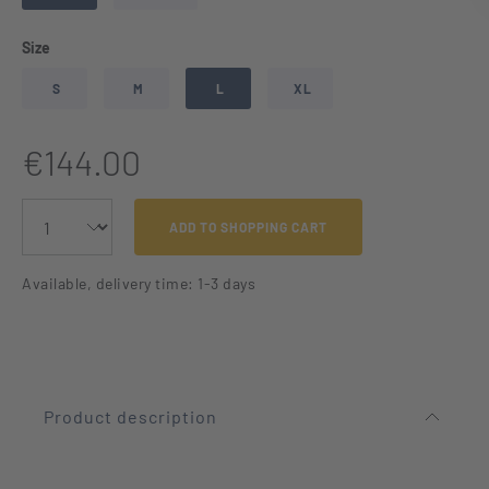
Select
Size
S
M
L
XL
€144.00
ADD TO SHOPPING CART
Available, delivery time: 1-3 days
Product description