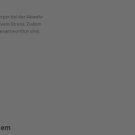
örper bei der Abwehr
ativem Stress. Zudem
erantwortlich sind.
stem