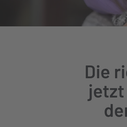
Die r
jetz
de