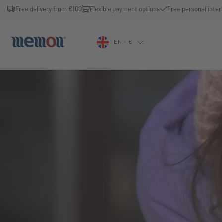
Free delivery from €100
Flexible payment options
Free personal inter
EN - €