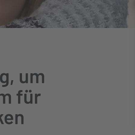
ng, um
m für
ken