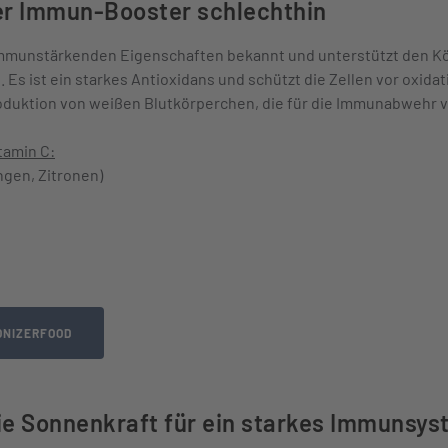
Der Immun-Booster schlechthin
e immunstärkenden Eigenschaften bekannt und unterstützt den K
 Es ist ein starkes Antioxidans und schützt die Zellen vor oxid
roduktion von weißen Blutkörperchen, die für die Immunabwehr v
tamin C:
angen, Zitronen)
ONIZERFOOD
Die Sonnenkraft für ein starkes Immunsy