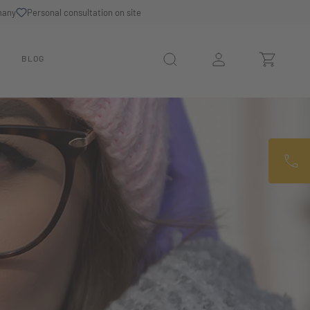
many
Personal consultation on site
N
BLOG