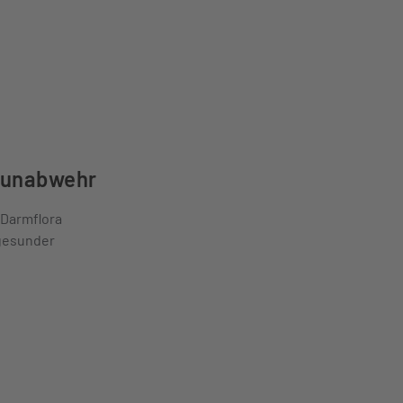
mmunabwehr
 Darmflora
 gesunder