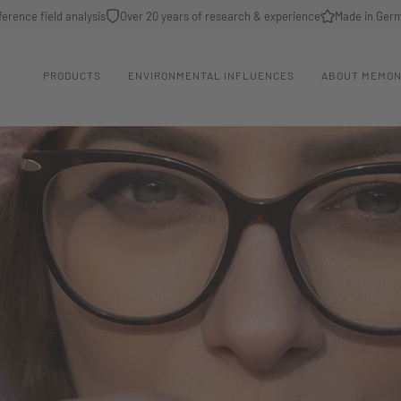
ference field analysis
Over 20 years of research & experience
Made in Ger
PRODUCTS
ENVIRONMENTAL INFLUENCES
ABOUT MEMO