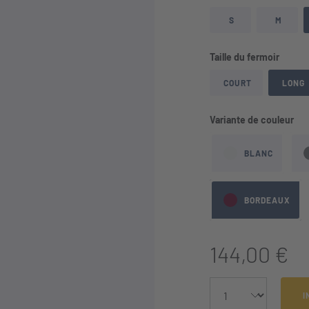
S
M
auswä
Taille du fermoir
COURT
LONG
aus
Variante de couleur
BLANC
BORDEAUX
144,00 €
I