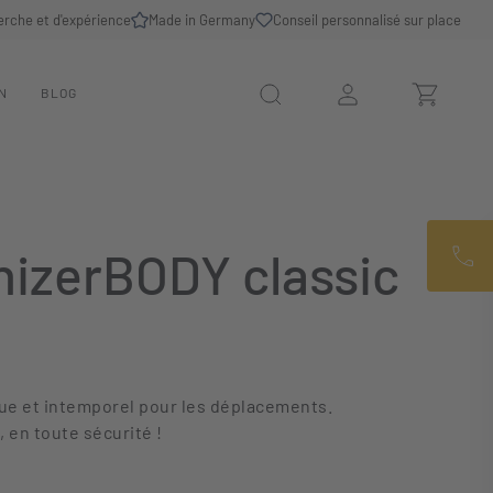
erche et d'expérience
Made in Germany
Conseil personnalisé sur place
N
BLOG
izerBODY classic
que et intemporel pour les déplacements.
 en toute sécurité !