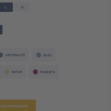
L
XL
hlen
wählen
ANTHRACITE
BLEU
NATUR
MAGENTA
N DEN WARENKORB