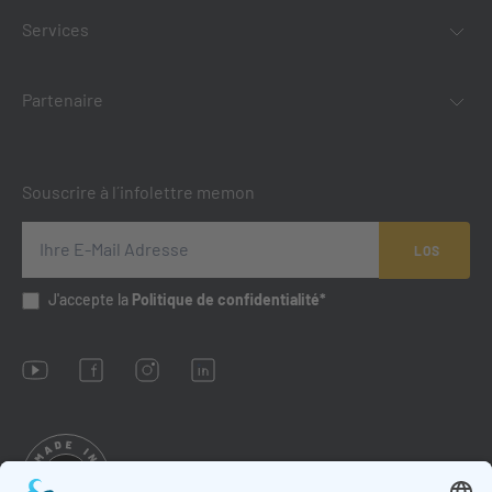
Services
Partenaire
Souscrire à l´infolettre memon
LOS
J'accepte la
Politique de confidentialité*