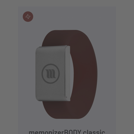
JETZT KAUFEN
memonizerBODY classic