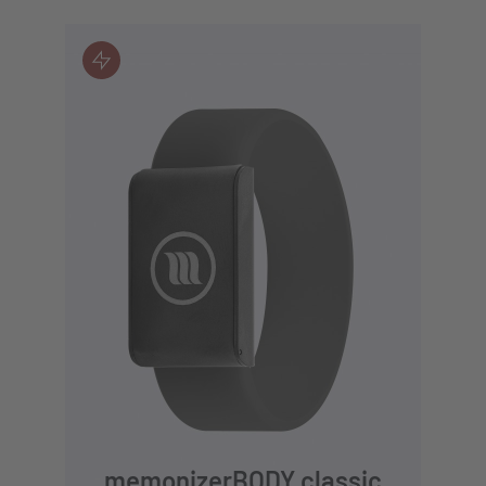
JETZT KAUFEN
memonizerBODY classic