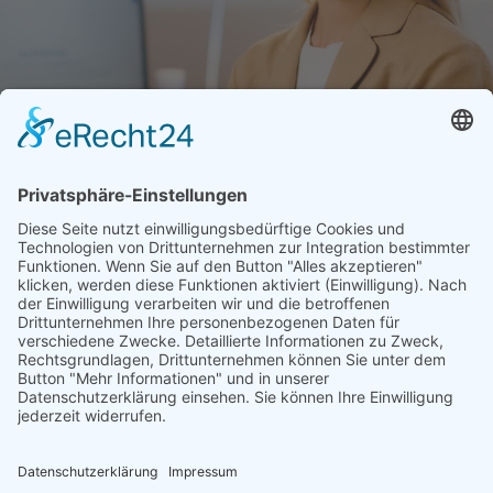
memon
Services