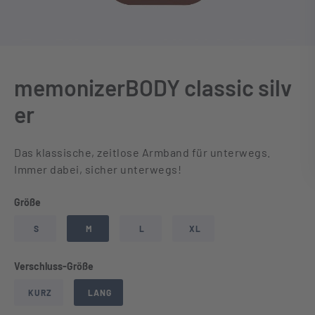
memonizerBODY classic silv
er
Das klassische, zeitlose Armband für unterwegs.
Immer dabei, sicher unterwegs!
auswählen
Größe
S
M
L
XL
auswählen
Verschluss-Größe
KURZ
LANG