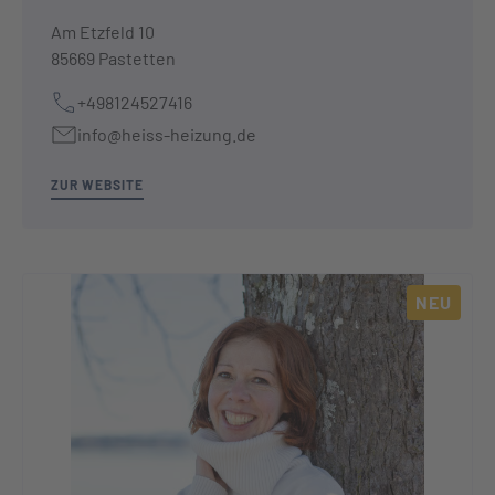
Am Etzfeld 10
85669 Pastetten
+498124527416
info@heiss-heizung.de
ZUR WEBSITE
NEU