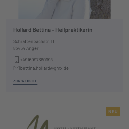
Hollard Bettina - Heilpraktikerin
Schrattenbachstr. 11
83454 Anger
+4916097380998
bettina.hollard@gmx.de
ZUR WEBSITE
NEU