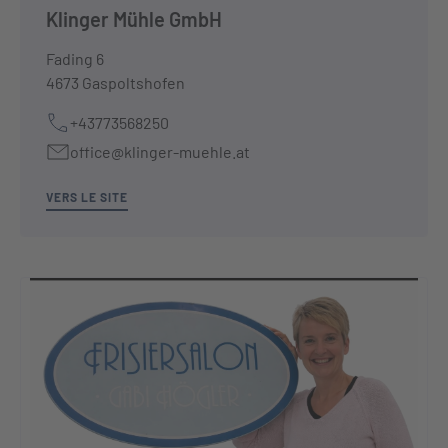
Klinger Mühle GmbH
Fading 6
4673 Gaspoltshofen
+43773568250
office@klinger-muehle.at
VERS LE SITE