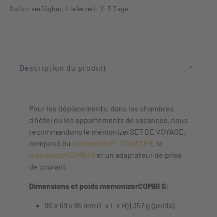
Sofort verfügbar, Lieferzeit: 2-3 Tage
Description du produit
Pour les déplacements, dans les chambres
d'hôtel ou les appartements de vacances, nous
recommandons le memonizerSET DE VOYAGE,
composé du
memonizerFLATWATER
, le
memonizerCOMBI S
et un adaptateur de prise
de courant.
Dimensions et poids memonizerCOMBI S:
90 x 69 x 85 mm (L x L x H) | 357 g (poids)