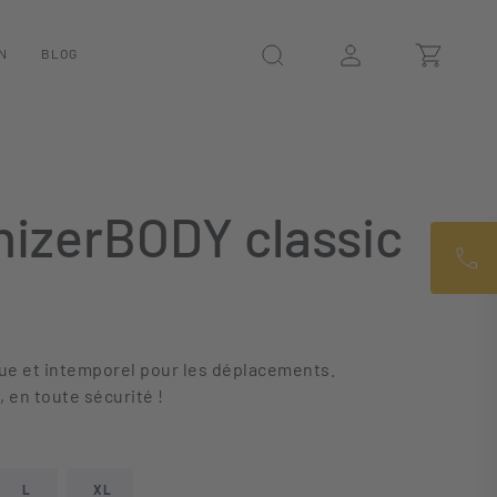
N
BLOG
izerBODY classic
que et intemporel pour les déplacements.
 en toute sécurité !
L
XL