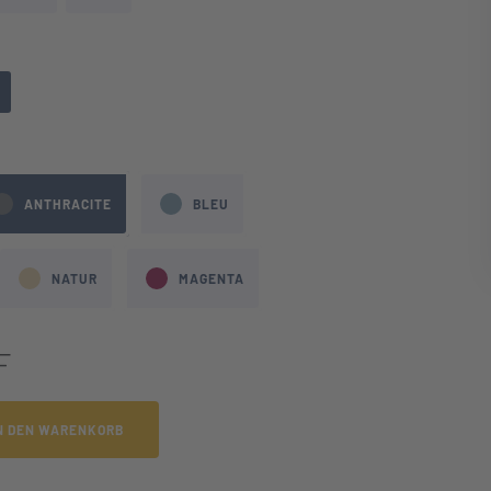
hlen
wählen
ANTHRACITE
BLEU
NATUR
MAGENTA
F
N DEN WARENKORB