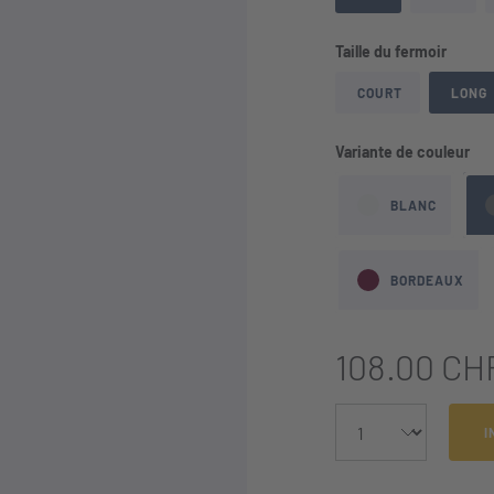
auswä
Taille du fermoir
COURT
LONG
aus
Variante de couleur
BLANC
BORDEAUX
108.00 CH
I